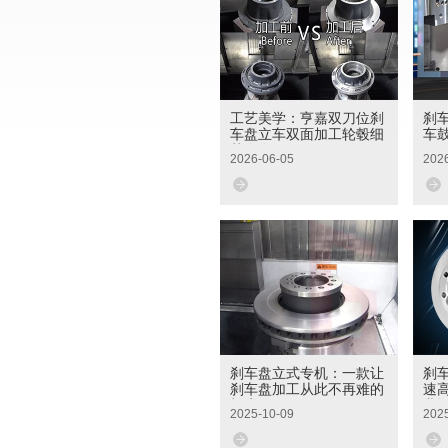
工艺美学：亨嘉双刀位刹
刹
车盘立车双面加工轮毂细
车
节发布
2026-06-05
202
刹车盘立式专机：一款让
刹
刹车盘加工从此不再难的
速
机床
业
2025-10-09
202