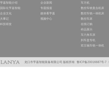
亨嘉智能介绍
企业新闻
车方机
国际化亨嘉智能
专题报道
数控车铣复合机床
企业文化
媒体看亨嘉
数控车铣一体机床
大事记
视频中心
数控车床
科技研发
在线订购
样品展示
车六角车床
刹车盘专机
双主轴车铣一体机
龙口市亨嘉智能装备有限公司 版权所有
鲁ICP备20016687号-7