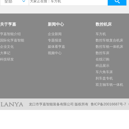
全部
关于亨嘉
新闻中心
数控机床
亨嘉智能介绍
企业新闻
车方机
国际化亨嘉智能
专题报道
数控车铣复合机床
企业文化
媒体看亨嘉
数控车铣一体机床
大事记
视频中心
数控车床
科技研发
在线订购
样品展示
车六角车床
刹车盘专机
双主轴车铣一体机
龙口市亨嘉智能装备有限公司 版权所有
鲁ICP备20016687号-7