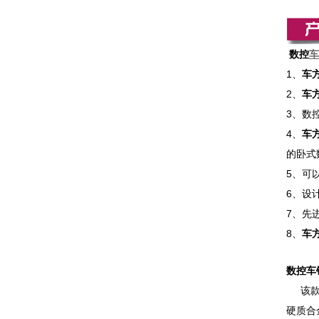
数控
车
1、
车
2、
车
3、数
4、
车
的卧式
5
、
可
6
、
设
7
、
先
8
、
车
数控车
该款车
硬质合