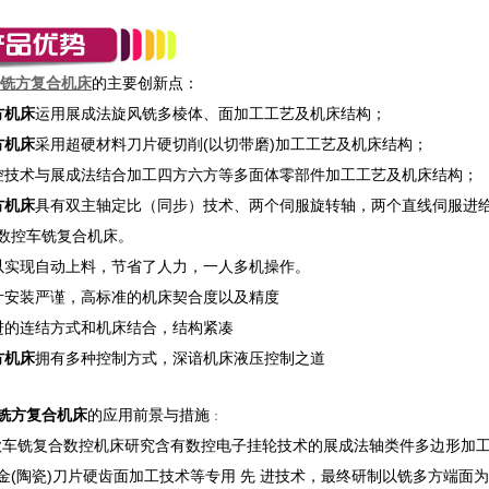
铣方复合机床
的主要创新点：
方机床
运用展成法旋风铣多棱体、面加工工艺及机床结构；
方机床
采用超硬材料刀片硬切削(以切带磨)加工工艺及机床结构；
控技术与展成法结合加工四方六方等多面体零部件加工工艺及机床结构；
方机床
具有双主轴定比（同步）技术、两个伺服旋转轴，两个直线伺服进
数控车铣复合机床。
以实现自动上料，节省了人力，一人多机操作。
计安装严谨，高标准的机床契合度以及精度
进的连结方式和机床结合，结构紧凑
方机床
拥有
多种控制方式，深谙机床液压控制之道
铣方复合机床
的应用前景与措施
：
铣复合数控机床研究含有数控电子挂轮技术的展成法轴类件多边形加工
金(陶瓷)刀片硬齿面加工技术等专用 先 进技术，最终研制以铣多方端面