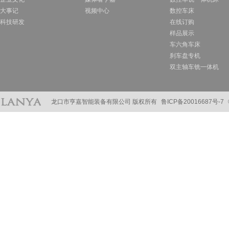
大事记
视频中心
数控车床
科技研发
在线订购
样品展示
车六角车床
刹车盘专机
双主轴车铣一体机
龙口市亨嘉智能装备有限公司 版权所有
鲁ICP备20016687号-7