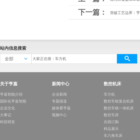
下一篇：
突破工艺边界：亨
站内信息搜索
全部
关于亨嘉
新闻中心
数控机床
亨嘉智能介绍
企业新闻
车方机
国际化亨嘉智能
专题报道
数控车铣复合机床
企业文化
媒体看亨嘉
数控车铣一体机床
大事记
视频中心
数控车床
科技研发
在线订购
样品展示
车六角车床